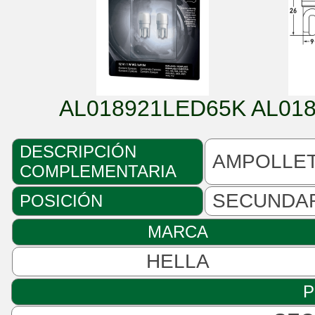
AL018921LED65K
AL01
DESCRIPCIÓN
AMPOLLET
COMPLEMENTARIA
SECUNDA
POSICIÓN
MARCA
HELLA
P