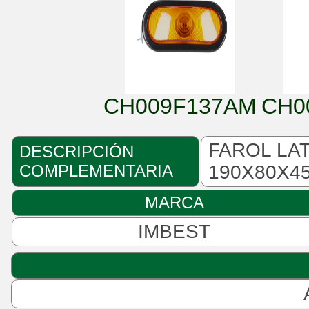
CH009F137AM
CH0
FAROL LA
DESCRIPCIÓN
COMPLEMENTARIA
190X80X4
MARCA
IMBEST